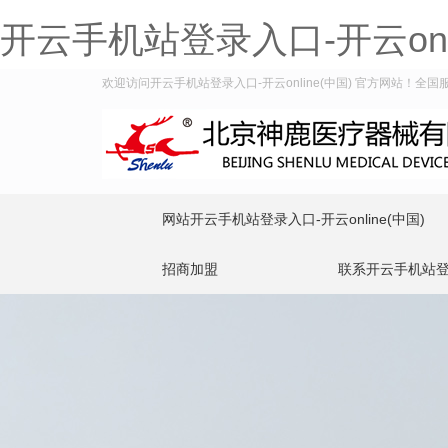
开云手机站登录入口-开云onli
欢迎访问开云手机站登录入口-开云online(中国) 官方网站！全国服务热
网站开云手机站登录入口-开云online(中国)
招商加盟
联系开云手机站登录入