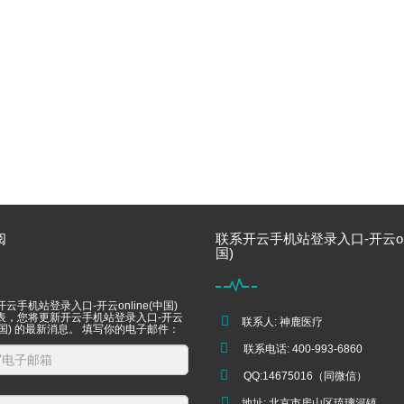
阅
联系开云手机站登录入口-开云onl
国)
云手机站登录入口-开云online(中国)
表，您将更新开云手机站登录入口-开云
联系人: 神鹿医疗
e(中国) 的最新消息。 填写你的电子邮件：
联系电话: 400-993-6860
QQ:14675016（同微信）
地址: 北京市房山区琉璃河镇