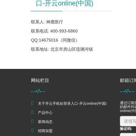
口-开云online(中国)
联系人: 神鹿医疗
联系电话: 400-993-6860
QQ:14675016（同微信）
联系地址: 北京市房山区琉璃河镇
网站栏目
邮箱订
通过订阅开
关于开云手机站登录入口-开云online(中国)
的邮件列
onlin
产品中心
新闻动态
验证码:
招商加盟